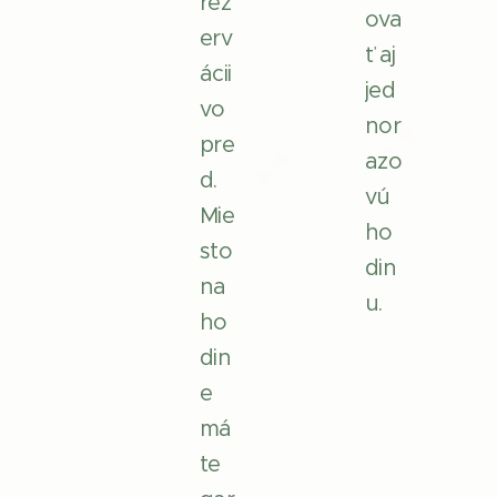
rez
ova
erv
ť aj
ácii
jed
vo
nor
pre
azo
d.
vú
Mie
ho
sto
din
na
u.
ho
din
e
má
te