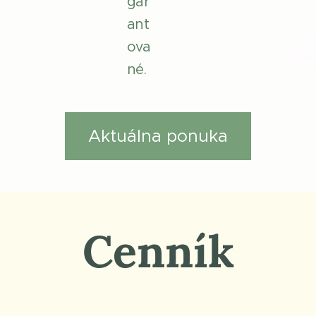
gar
ant
ova
né.
Aktuálna ponuka
Cenník