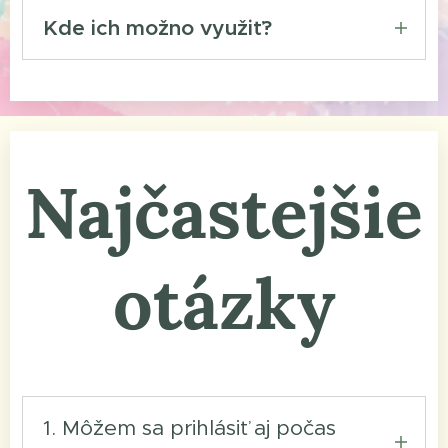
Kde ich možno využiť?
počas 120 dní
od ich vzniku.
Pri voľnej kapacite ich môžete
využiť aj v inom centre a v inej
vekovej skupinke alebo v
nasledujúcom kurze.
Najčastejšie
otázky
1. Môžem sa prihlásiť aj počas