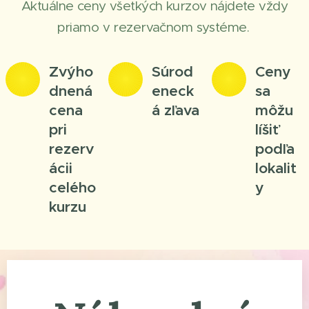
Aktuálne ceny všetkých kurzov nájdete vždy
priamo v rezervačnom systéme.
Zvýho
Súrod
Ceny
dnená
eneck
sa
cena
á zľava
môžu
pri
líšiť
rezerv
podľa
ácii
lokalit
celého
y
kurzu