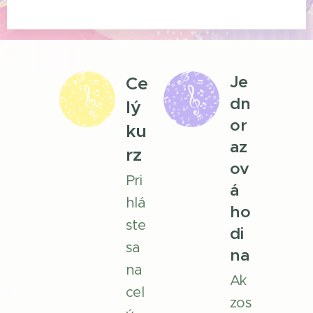
Je
Ce
dn
lý
or
ku
az
rz
ov
Pri
á
hlá
ho
ste
di
sa
na
na
Ak
cel
zos