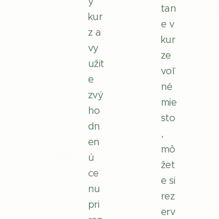
ý
tan
kur
e v
z a
kur
vy
ze
užit
voľ
e
né
zvý
mie
ho
sto
dn
,
en
mô
ú
žet
ce
e si
nu
rez
pri
erv